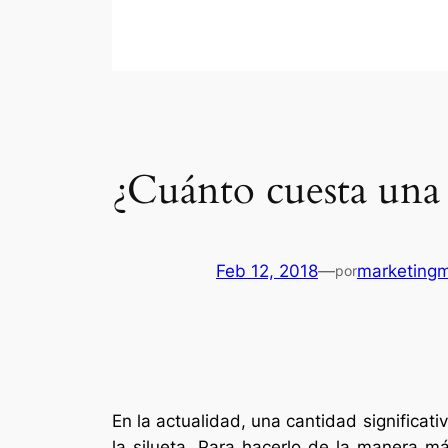
¿Cuánto cuesta una
Feb 12, 2018
—
marketing
por
En la actualidad, una cantidad significa
la silueta. Para hacerlo de la manera má