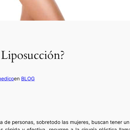
 Liposucción?
medico
en
BLOG
tiva de personas, sobretodo las mujeres, buscan tener 
s rápida y efectiva, recurren a la cirugía plástica lla