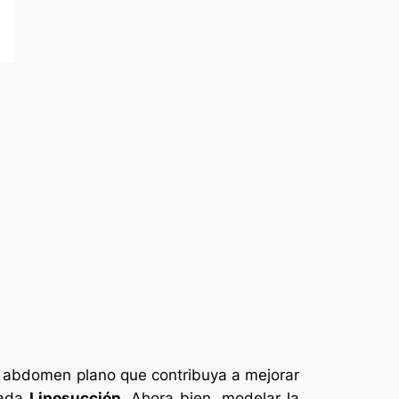
un abdomen plano que contribuya a mejorar
mada
Liposucción.
Ahora bien, modelar la